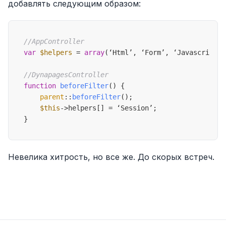
добавлять следующим образом:
//AppController
var
$helpers
 = 
array
(‘Html’, ‘Form’, ‘Javascript’);
//DynapagesController
function
beforeFilter
(
) 
{

parent
::
beforeFilter
();

$this
->helpers[] = ‘Session’;

Невелика хитрость, но все же. До скорых встреч.