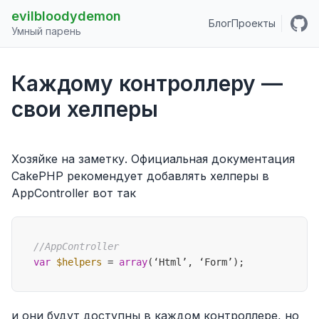
evilbloodydemon
Блог
Проекты
Умный парень
Каждому контроллеру —
свои хелперы
Хозяйке на заметку. Официальная документация
CakePHP рекомендует добавлять хелперы в
AppController вот так
//AppController
var
$helpers
 = 
array
и они будут доступны в каждом контроллере, но